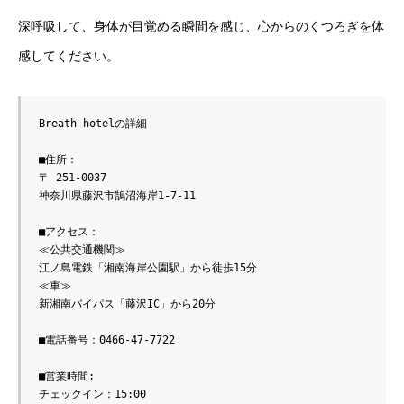
深呼吸して、身体が目覚める瞬間を感じ、心からのくつろぎを体
感してください。
Breath hotelの詳細

■住所：

〒 251-0037

神奈川県藤沢市鵠沼海岸1-7-11

■アクセス：

≪公共交通機関≫

江ノ島電鉄「湘南海岸公園駅」から徒歩15分

≪車≫

新湘南バイパス「藤沢IC」から20分

■電話番号：0466-47-7722

■営業時間:

チェックイン：15:00
