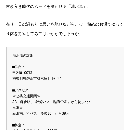
古き良き時代のムードを漂わせる「清水湯」。
在りし日の温もりに思いを馳せながら、少し熱めのお湯でゆっく
り体を癒やしてみてはいかがでしょうか。
清水湯の詳細

■住所：

〒248-0013　 

神奈川県鎌倉市材木座1-10-24

■アクセス：

≪公共交通機関≫

JR「鎌倉駅」→路線バス「臨海学園」から徒歩4分

≪車≫

新湘南バイパス「藤沢IC」から39分

■料金：
