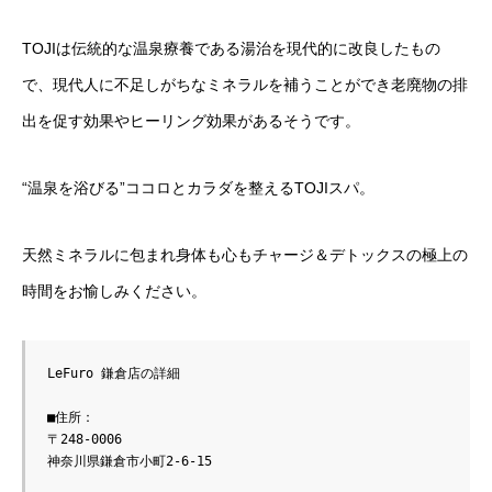
TOJIは伝統的な温泉療養である湯治を現代的に改良したもの
で、現代人に不足しがちなミネラルを補うことができ老廃物の排
出を促す効果やヒーリング効果があるそうです。
“温泉を浴びる”ココロとカラダを整えるTOJIスパ。
天然ミネラルに包まれ身体も心もチャージ＆デトックスの極上の
時間をお愉しみください。
LeFuro 鎌倉店の詳細

■住所：

〒248-0006 

神奈川県鎌倉市小町2-6-15
