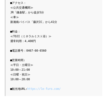
■アクセス：

≪公共交通機関≫

JR「鎌倉駅」から徒歩5分

≪車≫

新湘南バイパス「藤沢IC」から41分

■料金：

≪TOJI（ミネラルミスト浴）≫

通常利用：4,400円

■電話番号：0467-60-6560

■営業時間:

≪平日・土曜日≫

10:00～21:00

≪日曜・祝日≫

10:00～20:00

■観光地URL:
https://le-furo.com/