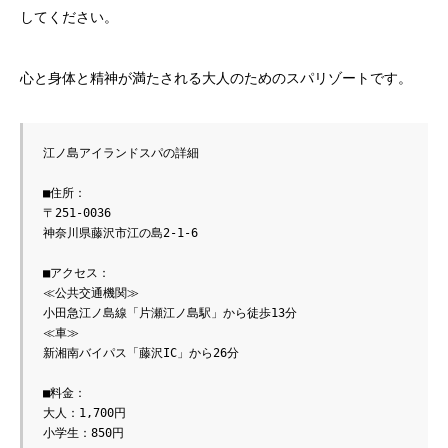
してください。
心と身体と精神が満たされる大人のためのスパリゾートです。
江ノ島アイランドスパの詳細

■住所：

〒251-0036　

神奈川県藤沢市江の島2-1-6

■アクセス：

≪公共交通機関≫

小田急江ノ島線「片瀬江ノ島駅」から徒歩13分

≪車≫

新湘南バイパス「藤沢IC」から26分

■料金：

大人：1,700円

小学生：850円
