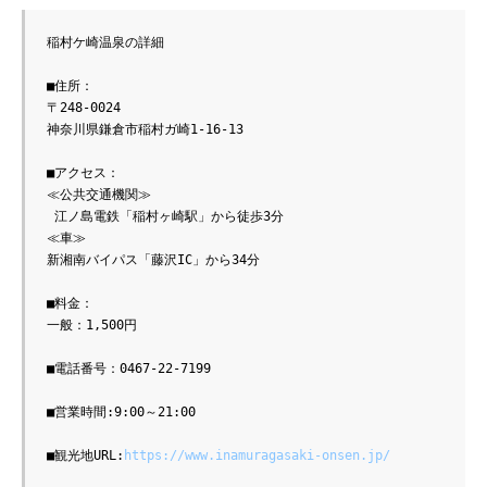
稲村ケ崎温泉の詳細

■住所：

〒248-0024 

神奈川県鎌倉市稲村ガ崎1-16-13

■アクセス：

≪公共交通機関≫

 江ノ島電鉄「稲村ヶ崎駅」から徒歩3分

≪車≫

新湘南バイパス「藤沢IC」から34分

■料金：

一般：1,500円

■電話番号：0467-22-7199

■営業時間:9:00～21:00

■観光地URL:
https://www.inamuragasaki-onsen.jp/