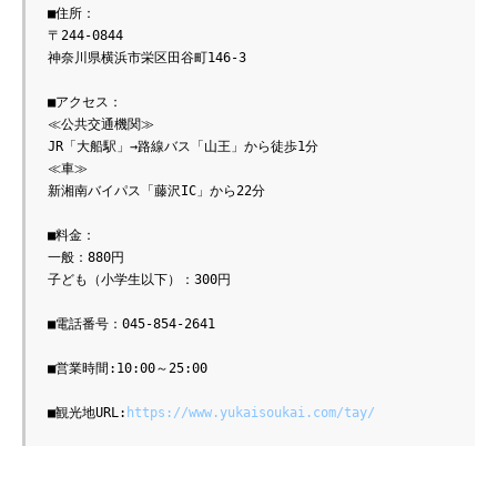
■住所：

〒244-0844

神奈川県横浜市栄区田谷町146-3

■アクセス：

≪公共交通機関≫

JR「大船駅」→路線バス「山王」から徒歩1分

≪車≫

新湘南バイパス「藤沢IC」から22分

■料金：

一般：880円

子ども（小学生以下）：300円

■電話番号：045-854-2641

■営業時間:10:00～25:00

■観光地URL:
https://www.yukaisoukai.com/tay/