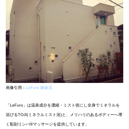
画像引用：
LeFuro 鎌倉店
「LeFuro」は温泉成分を濃縮・ミスト状にし全身でミネラルを
浴びるTOJI(ミネラルミスト浴)と、メリハリのあるボディーへ導
く彫刻リンパ®︎マッサージを提供しています。