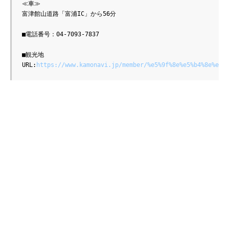
≪車≫

富津館山道路「富浦IC」から56分

■電話番号：04-7093-7837

■観光地
URL:
https://www.kamonavi.jp/member/%e5%9f%8e%e5%b4%8e%e6%