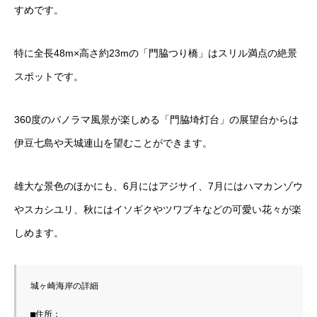
すめです。
特に全長48m×高さ約23mの「門脇つり橋」はスリル満点の絶景
スポットです。
360度のパノラマ風景が楽しめる「門脇埼灯台」の展望台からは
伊豆七島や天城連山を望むことができます。
雄大な景色のほかにも、6月にはアジサイ、7月にはハマカンゾウ
やスカシユリ、秋にはイソギクやツワブキなどの可愛い花々が楽
しめます。
城ヶ崎海岸の詳細

■住所：
