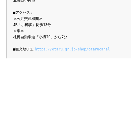
北海道小樽市

■アクセス：

≪公共交通機関≫

JR「小樽駅」徒歩13分

≪車≫

札樽自動車道「小樽IC」から7分

■観光地URL:
https://otaru.gr.jp/shop/otarucanal