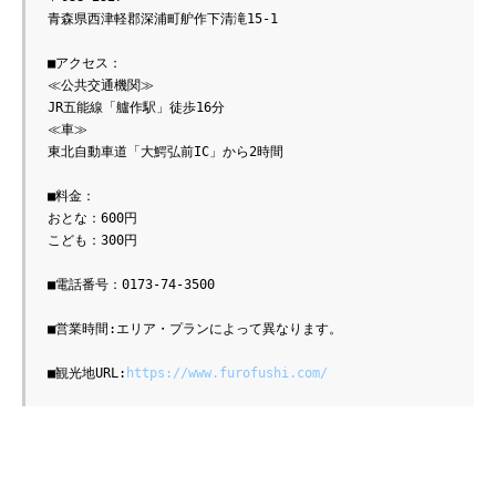
青森県西津軽郡深浦町舮作下清滝15-1

■アクセス：

≪公共交通機関≫

JR五能線「艫作駅」徒歩16分

≪車≫

東北自動車道「大鰐弘前IC」から2時間

■料金：

おとな：600円

こども：300円

■電話番号：0173-74-3500 

■営業時間:エリア・プランによって異なります。

■観光地URL:
https://www.furofushi.com/