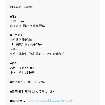
四季彩の丘の詳細

■住所：

〒071-0473

北海道上川郡美瑛町新星第3

■アクセス：

≪公共交通機関≫

JR「美馬牛駅」徒歩27分

≪車≫

道央自動車道「旭川鷹栖IC」から1時間6分

■料金：

高校生以上：500円

小・中学生：300円

■電話番号：0166-95-2758

■営業時間:時期によって異なります。

■観光地URL:
https://www.shikisainooka.jp/