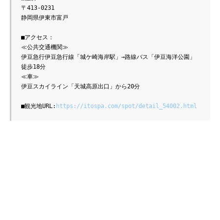
〒413-0231

静岡県伊東市富戸

■アクセス：

≪公共交通機関≫

伊豆急行伊豆急行線「城ケ崎海岸駅」→路線バス「伊豆海洋公園」
徒歩18分

≪車≫

伊豆スカイライン「天城高原出口」から20分

■観光地URL:
https://itospa.com/spot/detail_54002.html