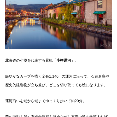
北海道の小樽を代表する景観「
小樽運河
」。
緩やかなカーブを描く全長1,140mの運河に沿って、石造倉庫や
歴史的建造物が立ち並び、どこを切り取っても絵になります。
運河沿いを端から端までゆっくり歩いて約20分。
昔の面影を残す石造倉庫群を眺めながら石畳の道を散策すれば、