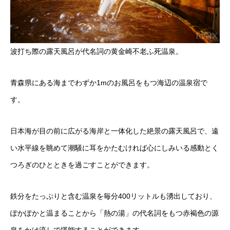
波打ち際の露天風呂が代名詞の黄金崎不老ふ死温泉。
青森県にある海までわずか1mのお風呂をもつ海辺の温泉宿で
す。
日本海が目の前に広がる海岸と一体化した絶景の露天風呂で、遠
い水平線を眺めて潮騒に耳をかたむければ心にしみいる感動とく
つろぎのひとときを過ごすことができます。
鉄分をたっぷりと含む温泉を毎分400リットルも湧出しており、
ぽかぽかと温まることから「熱の湯」の代名詞をもつ赤褐色の源