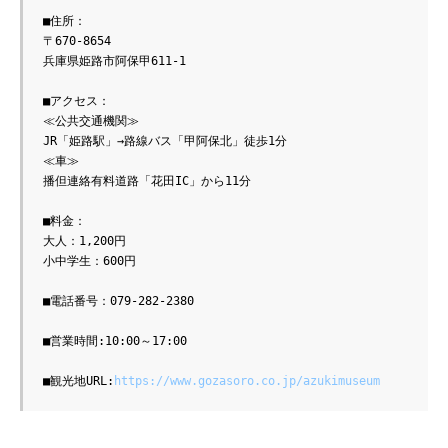
■住所：

〒670-8654

兵庫県姫路市阿保甲611-1

■アクセス：

≪公共交通機関≫

JR「姫路駅」→路線バス「甲阿保北」徒歩1分

≪車≫

播但連絡有料道路「花田IC」から11分

■料金：

大人：1,200円

小中学生：600円

■電話番号：079-282-2380

■営業時間:10:00～17:00

■観光地URL:
https://www.gozasoro.co.jp/azukimuseum