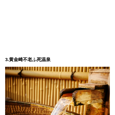
3.黄金崎不老ふ死温泉