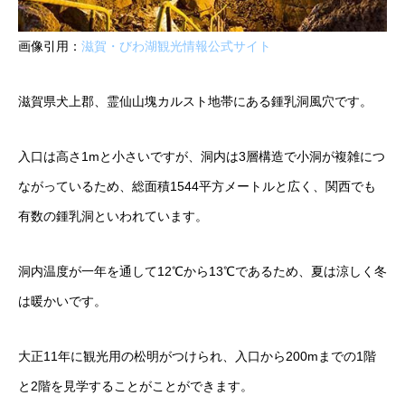
画像引用：
滋賀・びわ湖観光情報公式サイト
滋賀県犬上郡、霊仙山塊カルスト地帯にある鍾乳洞風穴です。
入口は高さ1mと小さいですが、洞内は3層構造で小洞が複雑につ
ながっているため、総面積1544平方メートルと広く、関西でも
有数の鍾乳洞といわれています。
洞内温度が一年を通して12℃から13℃であるため、夏は涼しく冬
は暖かいです。
大正11年に観光用の松明がつけられ、入口から200mまでの1階
と2階を見学することがことができます。