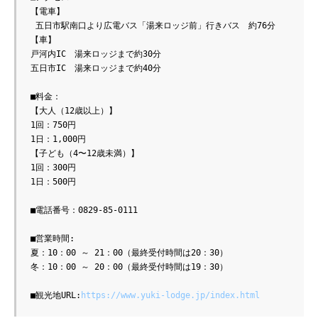
【電車】
 五日市駅南口より広電バス「湯来ロッジ前」行きバス　約76分
【車】
戸河内IC　湯来ロッジまで約30分
五日市IC　湯来ロッジまで約40分
■料金：
【大人（12歳以上）】
1回：750円
1日：1,000円
【子ども（4〜12歳未満）】
1回：300円
1日：500円
■電話番号：0829-85-0111
■営業時間:
夏：10：00 ～ 21：00（最終受付時間は20：30）
冬：10：00 ～ 20：00（最終受付時間は19：30）
■観光地URL:
https://www.yuki-lodge.jp/index.html