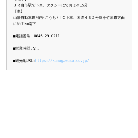
ＪＲ白市駅で下車。タクシーにておよそ15分
【車】
山陽自動車道河内(こうち)ＩＣ下車、国道４３２号線を竹原市方面
に約７km南下
■電話番号：0846-29-0211
■営業時間:なし
■観光地URL:
https://kamogawaso.co.jp/