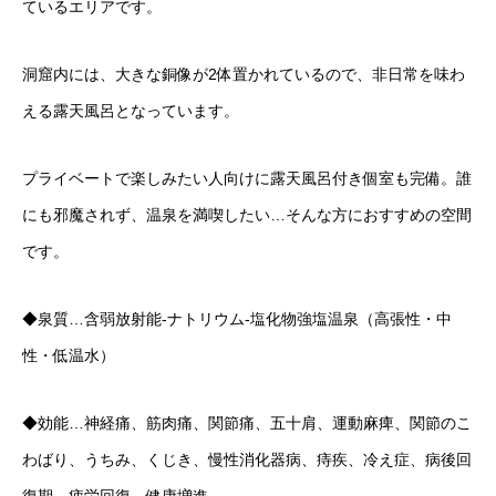
ているエリアです。
洞窟内には、大きな銅像が2体置かれているので、非日常を味わ
える露天風呂となっています。
プライベートで楽しみたい人向けに露天風呂付き個室も完備。誰
にも邪魔されず、温泉を満喫したい…そんな方におすすめの空間
です。
◆泉質…含弱放射能-ナトリウム-塩化物強塩温泉（高張性・中
性・低温水）
◆効能…神経痛、筋肉痛、関節痛、五十肩、運動麻痺、関節のこ
わばり、うちみ、くじき、慢性消化器病、痔疾、冷え症、病後回