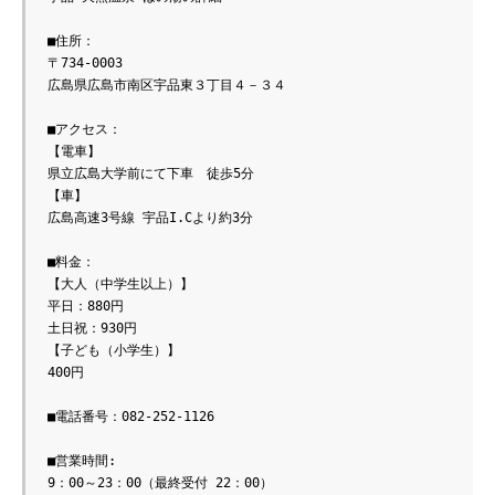
■住所：
〒734-0003　
広島県広島市南区宇品東３丁目４－３４
■アクセス：
【電車】
県立広島大学前にて下車　徒歩5分
【車】
広島高速3号線 宇品I.Cより約3分
■料金：
【大人（中学生以上）】
平日：880円
土日祝：930円
【子ども（小学生）】
400円
■電話番号：082-252-1126
■営業時間:
9：00～23：00（最終受付 22：00）