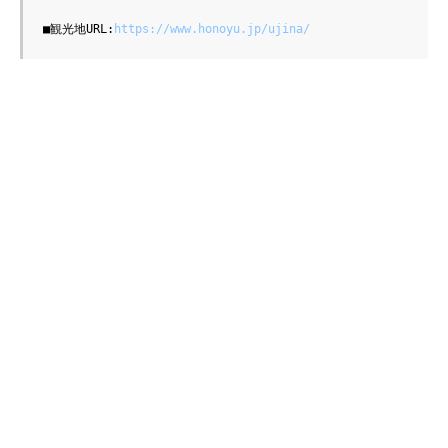
■観光地URL:
https://www.honoyu.jp/ujina/