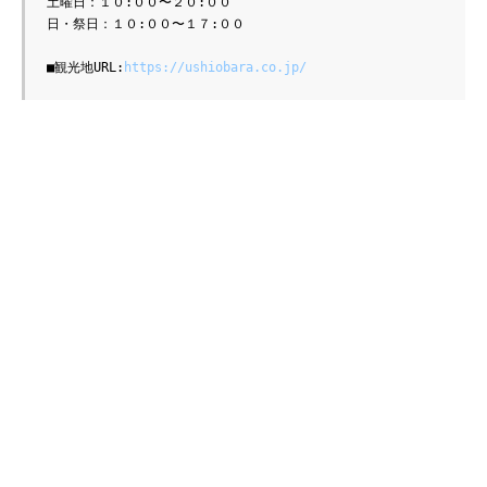
土曜日：１０:００〜２０:００
日・祭日：１０:００〜１７:００
■観光地URL:
https://ushiobara.co.jp/