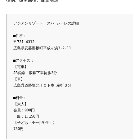
復期、疲労回復、健康増進
アジアンリゾート・スパ シーレの詳細
■住所：
〒731-4312
広島県安芸郡坂町平成ヶ浜3-2-11
■アクセス：
【電車】
JR呉線・坂駅下車徒歩3分
【車】
広島呉道路坂北ＩＣ下車 左折３分
■料金：
【大人】
会員：900円
一般：1,150円
【子ども（4〜小学生）】
750円