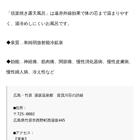
「信楽焼き露天風呂」は遠赤外線効果で体の芯まで温まりやす
く、湯冷めしにくいお風呂です。
◆泉質…単純弱放射能冷鉱泉
◆効能…神経痛、筋肉痛、関節痛、慢性消化器病、慢性皮膚病、
慢性婦人病、冷え性など
広島・竹原 湯坂温泉郷　賀茂川荘の詳細
■住所：
〒725-0002
広島県竹原市西野町西湯坂445
■アクセス：
【電車】