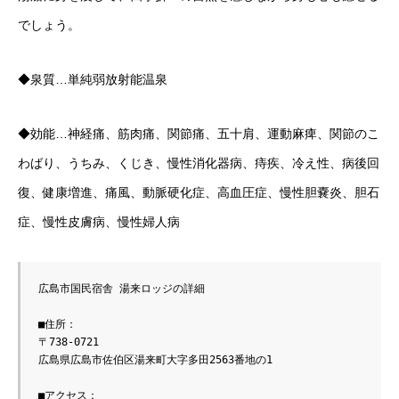
でしょう。
◆泉質…単純弱放射能温泉
◆効能…神経痛、筋肉痛、関節痛、五十肩、運動麻痺、関節のこ
わばり、うちみ、くじき、慢性消化器病、痔疾、冷え性、病後回
復、健康増進、痛風、動脈硬化症、高血圧症、慢性胆嚢炎、胆石
症、慢性皮膚病、慢性婦人病
広島市国民宿舎 湯来ロッジの詳細
■住所：
〒738-0721
広島県広島市佐伯区湯来町大字多田2563番地の1
■アクセス：