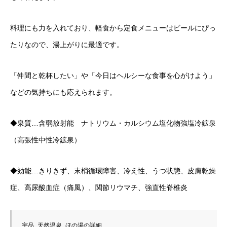
料理にも力を入れており、軽食から定食メニューはビールにぴっ
たりなので、湯上がりに最適です。
「仲間と乾杯したい」や「今日はヘルシーな食事を心がけよう」
などの気持ちにも応えられます。
◆泉質…含弱放射能 ナトリウム・カルシウム塩化物強塩冷鉱泉
（高張性中性冷鉱泉）
◆効能…きりきず、末梢循環障害、冷え性、うつ状態、皮膚乾燥
症、高尿酸血症（痛風）、関節リウマチ、強直性脊椎炎
宇品 天然温泉 ほの湯の詳細