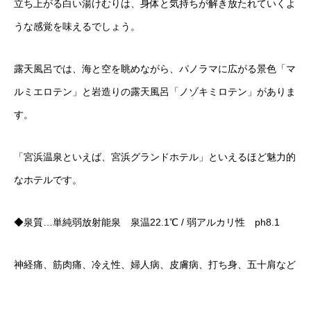
立ち上がる白い湯けむりは、身体と気持ちが解き放たれていくよ
うな感覚を味えるでしょう。
露天風呂では、海と空を眺めながら、パノラマに広がる景色「マ
ルミエロテン」と岩造りの露天風呂「ノゾキミロテン」がありま
す。
「宮浜温泉といえば、宮浜グランドホテル」といえるほど魅力的
なホテルです。
◆泉質…単純弱放射能泉 泉温22.1℃ / 弱アルカリ性 ph8.1
神経痛、筋肉痛、冷え性、婦人病、皮膚病、打ち身、五十肩など