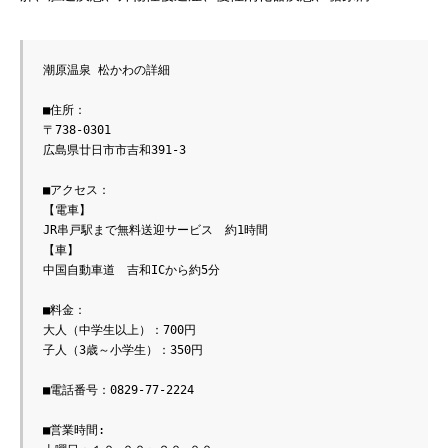
潮原温泉 松かわの詳細
■住所：
〒738-0301
広島県廿日市市吉和391-3
■アクセス：
【電車】
JR串戸駅まで無料送迎サービス　約1時間
【車】
中国自動車道　吉和ICから約5分
■料金：
大人（中学生以上）：700円
子人（3歳～小学生）：350円
■電話番号：0829-77-2224
■営業時間: